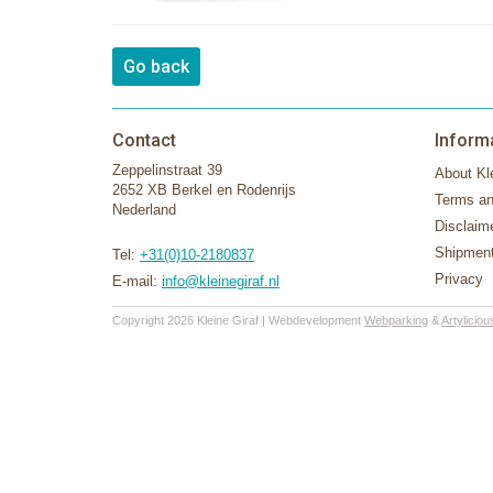
Go back
Contact
Inform
Zeppelinstraat 39
About Kle
2652 XB Berkel en Rodenrijs
Terms an
Nederland
Disclaim
Shipment
Tel:
+31(0)10-2180837
Privacy
E-mail:
info@kleinegiraf.nl
Copyright 2026 Kleine Giraf | Webdevelopment
Webparking
&
Artyliciou