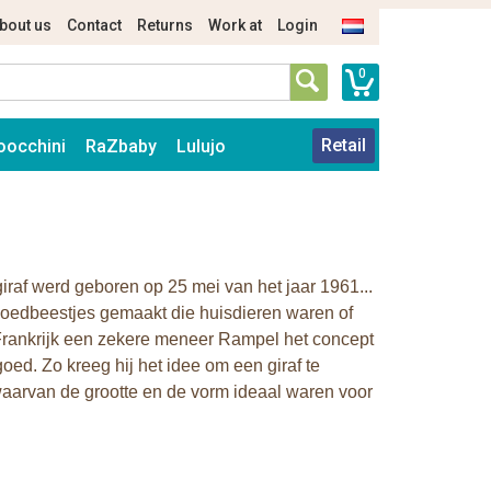
bout us
Contact
Returns
Work at
Login
0
Retail
oocchini
RaZbaby
Lulujo
raf werd geboren op 25 mei van het jaar 1961...
lgoedbeestjes gemaakt die huisdieren waren of
 Frankrijk een zekere meneer Rampel het concept
ed. Zo kreeg hij het idee om een giraf te
waarvan de grootte en de vorm ideaal waren voor