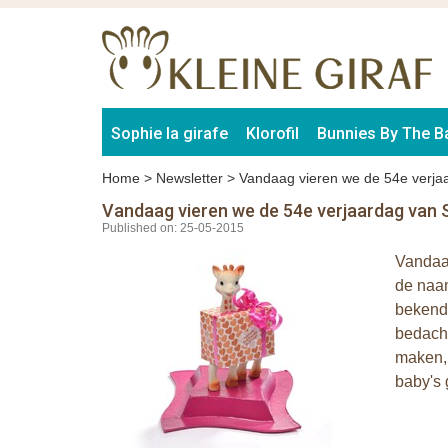
Sophie la girafe
Klorofil
Bunnies By The B
Home
>
Newsletter
>
Vandaag vieren we de 54e verjaa
Vandaag vieren we de 54e verjaardag van S
Published on: 25-05-2015
Vandaag
de naam
bekende
bedacht
maken, 
baby's 