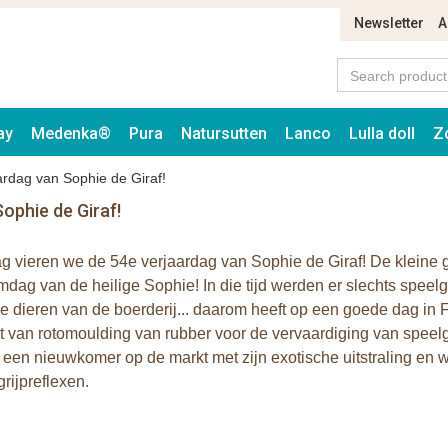
Newsletter
A
ay
Medenka®
Pura
Natursutten
Lanco
Lulla doll
Z
rdag van Sophie de Giraf!
ophie de Giraf!
 vieren we de 54e verjaardag van Sophie de Giraf! De kleine gi
dag van de heilige Sophie! In die tijd werden er slechts spee
 dieren van de boerderij... daarom heeft op een goede dag in
 van rotomoulding van rubber voor de vervaardiging van speelgo
een nieuwkomer op de markt met zijn exotische uitstraling en 
grijpreflexen.