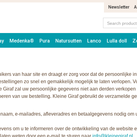
Newsletter
A
ay
Medenka®
Pura
Natursutten
Lanco
Lulla doll
Z
ikers van haar site en draagt er zorg voor dat de persoonlijke in
ellingen zo snel en gemakkelijk mogelijk te laten verlopen. V
e Giraf zal uw persoonlijke gegevens niet aan derden verkopen e
itvoeren van uw bestelling. Kleine Giraf gebruikt de verzamelde
 naam, e-mailadres, afleveradres en betaalgegevens nodig om uw
ens om u te informeren over de ontwikkeling van de website en
at laten weten door een e-mail te sturen naar
info@kleinegiraf.nl
.