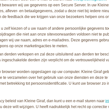
kt bewaren wij uw gegevens op een Secure Server. In uw Kleine 
 aflever- en betaalgegevens, zodat u deze niet bij iedere nieuw
n de feedback die we krijgen van onze bezoekers helpen ons om 
unt u zelf kiezen of u uw naam of andere persoonlijke gegevens
jdragen die niet aan onze sitevoorwaarden voldoen niet te pub
 vragen wij uw naam, adres en e-mailadres. Deze gegevens gebrui
spons op onze marketingacties te meten.
n derden verkopen en zal deze uitsluitend aan derden ter beschi
ingeschakelde derden zijn verplicht om de vertrouwelijkheid 
 uw browser worden opgeslagen op uw computer. Kleine Giraf geb
tie te verzamelen over het gebruik van onze diensten en deze 
 betrekking tot persoonsidentificatie. U kunt uw browser zo inst
cy beleid van Kleine Giraf, dan kunt u een e-mail sturen naar
in
u deze wilt wijzigen. U heeft nadrukkelijk het recht op correcti