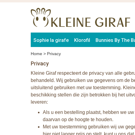
Sophie la girafe
Klorofil
Bunnies By The B
Home
>
Privacy
Privacy
Kleine Giraf respecteert de privacy van alle gebru
behandeld. Wij gebruiken uw gegevens om de best
uitsluitend gebruiken met uw toestemming. Klein
beschikking stellen die zijn betrokken bij het u
leveren:
Als u een bestelling plaatst, hebben we uw
daarvan op de hoogte te houden.
Met uw toestemming gebruiken wij uw gegev
hier niet langer prijs op stelt, kunt u ons d