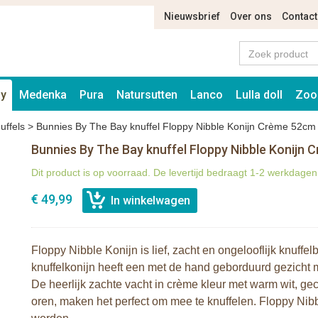
Nieuwsbrief
Over ons
Contact
ay
Medenka
Pura
Natursutten
Lanco
Lulla doll
Zoo
uffels
>
Bunnies By The Bay knuffel Floppy Nibble Konijn Crème 52cm
Bunnies By The Bay knuffel Floppy Nibble Konijn
Dit product is op voorraad. De levertijd bedraagt 1-2 werkdagen
€ 49,99
Floppy Nibble Konijn is lief, zacht en ongelooflijk knuffelb
knuffelkonijn heeft een met de hand geborduurd gezicht m
De heerlijk zachte vacht in crème kleur met warm wit, ge
oren, maken het perfect om mee te knuffelen. Floppy Nibbl