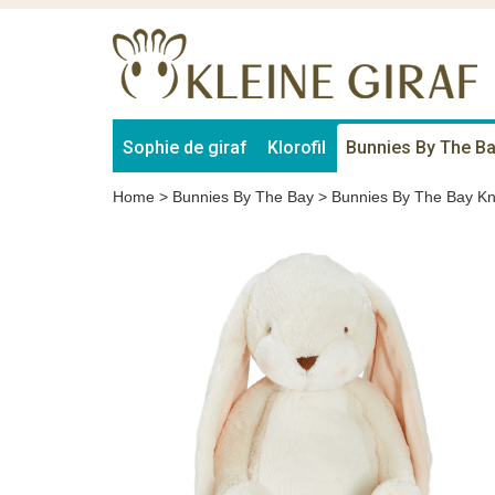
Sophie de giraf
Klorofil
Bunnies By The B
Home
>
Bunnies By The Bay
>
Bunnies By The Bay Kn