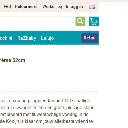
FAQ
Retourneren
Werken bij
Inloggen
0
Retail
cchini
RaZbaby
Lulujo
 Crème 52cm
aar, en nu nog floppier dan ooit. Dit schattige
et roze wangetjes en een grote, pluizige staart.
combineerd met fluweelachtige voering in de
e Konijn is klaar om jouw allerbeste vriend te