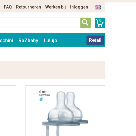
FAQ
Retourneren
Werken bij
Inloggen
0
Retail
cchini
RaZbaby
Lulujo