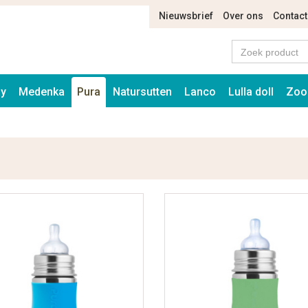
Nieuwsbrief
Over ons
Contact
ay
Medenka
Pura
Natursutten
Lanco
Lulla doll
Zoo