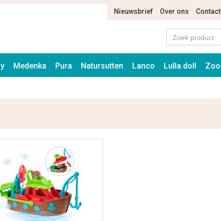
Nieuwsbrief
Over ons
Contact
ay
Medenka
Pura
Natursutten
Lanco
Lulla doll
Zoo