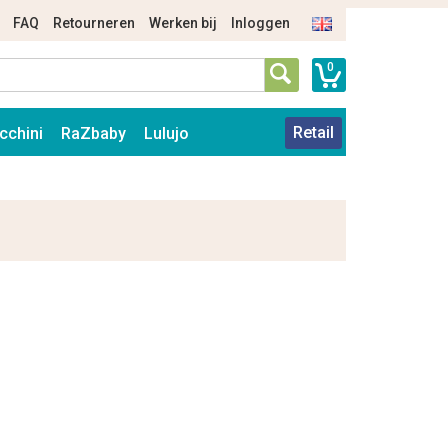
FAQ
Retourneren
Werken bij
Inloggen
0
Retail
cchini
RaZbaby
Lulujo