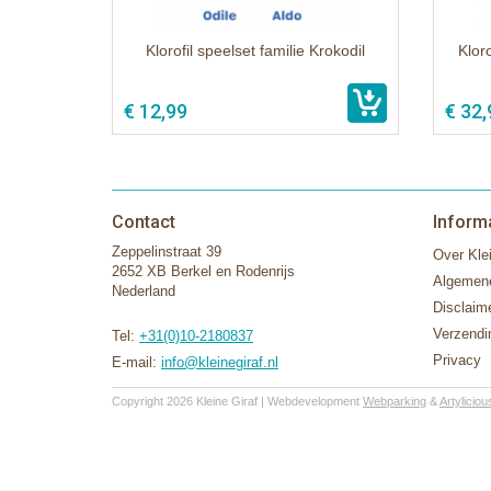
Klorofil speelset familie Krokodil
Klor
€ 12,99
€ 32,
Contact
Inform
Zeppelinstraat 39
Over Klei
2652 XB Berkel en Rodenrijs
Algemen
Nederland
Disclaim
Verzendi
Tel:
+31(0)10-2180837
Privacy
E-mail:
info@kleinegiraf.nl
Copyright 2026 Kleine Giraf | Webdevelopment
Webparking
&
Artyliciou