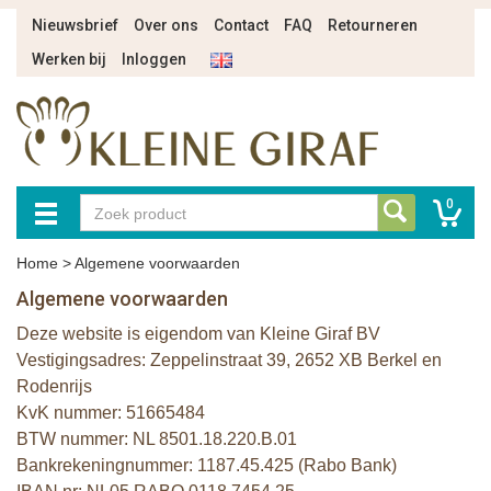
Nieuwsbrief
Over ons
Contact
FAQ
Retourneren
Werken bij
Inloggen
0
Home
>
Algemene voorwaarden
Algemene voorwaarden
Deze website is eigendom van Kleine Giraf BV
Vestigingsadres: Zeppelinstraat 39, 2652 XB Berkel en
Rodenrijs
KvK nummer: 51665484
BTW nummer: NL 8501.18.220.B.01
Bankrekeningnummer: 1187.45.425 (Rabo Bank)