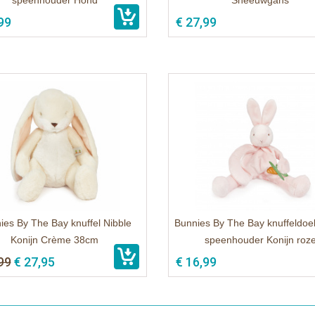
speenhouder Hond
Sneeuwgans
99
€ 27,99
ies By The Bay knuffel Nibble
Bunnies By The Bay knuffeldoe
Konijn Crème 38cm
speenhouder Konijn roz
99
€ 27,95
€ 16,99