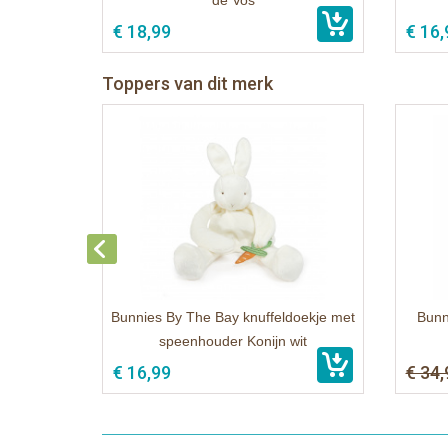
de Vos
€ 18,99
€ 16,
Toppers van dit merk
Bunnies By The Bay knuffeldoekje met
Bunn
speenhouder Konijn wit
€ 16,99
€ 34,