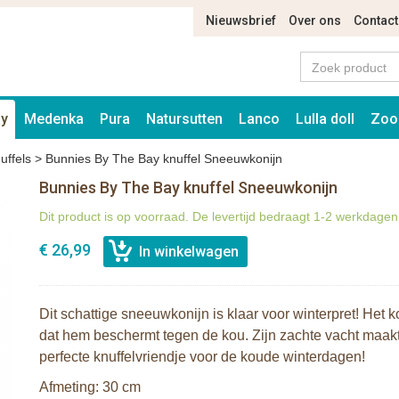
Nieuwsbrief
Over ons
Contact
ay
Medenka
Pura
Natursutten
Lanco
Lulla doll
Zoo
uffels
>
Bunnies By The Bay knuffel Sneeuwkonijn
Bunnies By The Bay knuffel Sneeuwkonijn
Dit product is op voorraad. De levertijd bedraagt 1-2 werkdagen
€ 26,99
Dit schattige sneeuwkonijn is klaar voor winterpret! Het kon
dat hem beschermt tegen de kou. Zijn zachte vacht maak
perfecte knuffelvriendje voor de koude winterdagen!
Afmeting: 30 cm