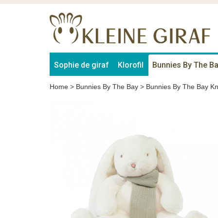
Sophie de giraf
Klorofil
Bunnies By The B
Home
>
Bunnies By The Bay
>
Bunnies By The Bay Kn