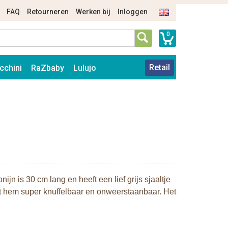
FAQ
Retourneren
Werken bij
Inloggen
0
Retail
cchini
RaZbaby
Lulujo
ijn is 30 cm lang en heeft een lief grijs sjaaltje
t hem super knuffelbaar en onweerstaanbaar. Het