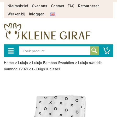
Nieuwsbrief
Over ons
Contact
FAQ
Retourneren
Werken bij
Inloggen
0
Home
>
Lulujo
>
Lulujo Bamboo Swaddles
>
Lulujo swaddle
bamboo 120x120 - Hugs & Kisses