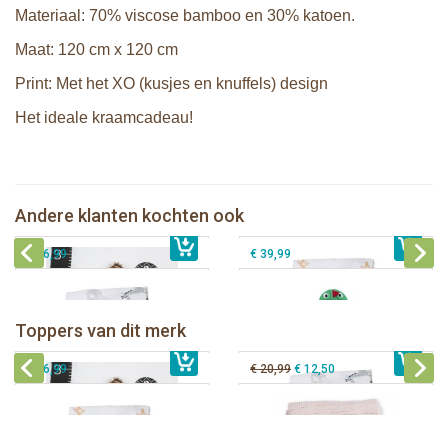
Materiaal: 70% viscose bamboo en 30% katoen.
Maat: 120 cm x 120 cm
Print: Met het XO (kusjes en knuffels) design
Het ideale kraamcadeau!
Lulujo Baby's First Year Swaddle &
Cards - Loved beyond measure
Lulujo swaddle 120x120 - Little Fawn
Zoocchini kids badcape - Devin the
Andere klanten kochten ook
€ 21,99
Lulujo swaddle 120x120 - Afrique
€ 14,50
€ 16,99
Dinosaur
€ 16,99
€ 39,99
Lulujo Baby's First Year Swaddle &
Cards - Loved beyond measure
Lulujo swaddle 120x120 - Afrique
Toppers van dit merk
€ 21,99
Lulujo swaddle 120x120 - Little Fawn
€ 14,50
€ 16,99
Lulujo Cellular Blanket - Pink
€ 16,99
€ 20,99
€ 12,50