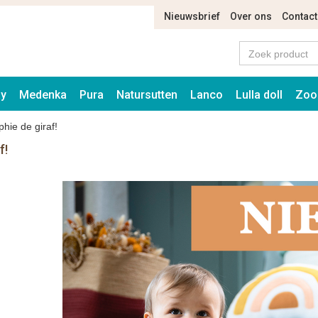
Nieuwsbrief
Over ons
Contact
ay
Medenka
Pura
Natursutten
Lanco
Lulla doll
Zoo
hie de giraf!
f!