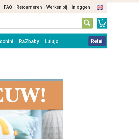
FAQ
Retourneren
Werken bij
Inloggen
0
Retail
cchini
RaZbaby
Lulujo