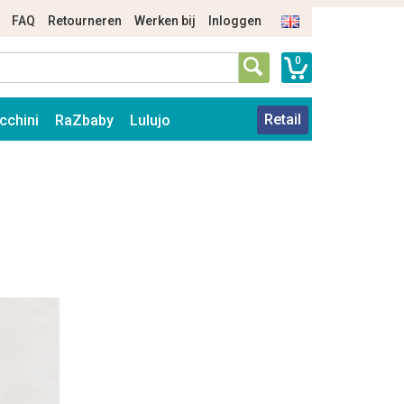
FAQ
Retourneren
Werken bij
Inloggen
0
Retail
cchini
RaZbaby
Lulujo