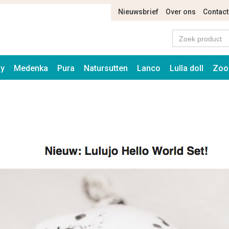
Nieuwsbrief
Over ons
Contact
ay
Medenka
Pura
Natursutten
Lanco
Lulla doll
Zoo