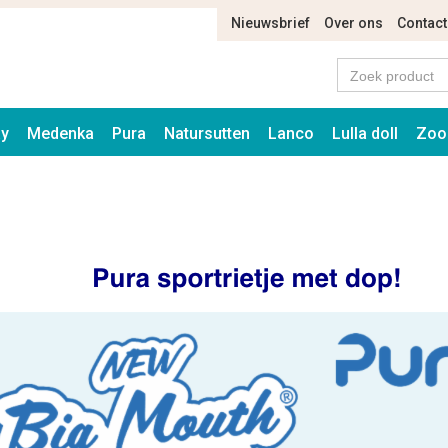
Nieuwsbrief
Over ons
Contact
ay
Medenka
Pura
Natursutten
Lanco
Lulla doll
Zoo