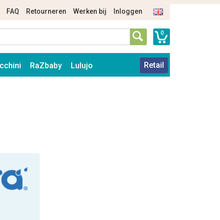
FAQ
Retourneren
Werken bij
Inloggen
0
Retail
cchini
RaZbaby
Lulujo