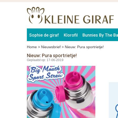
Sophie de giraf
Klorofil
Bunnies By The B
Home
>
Nieuwsbrief
>
Nieuw: Pura sportrietje!
Nieuw: Pura sportrietje!
Geplaatst op: 17-06-2019