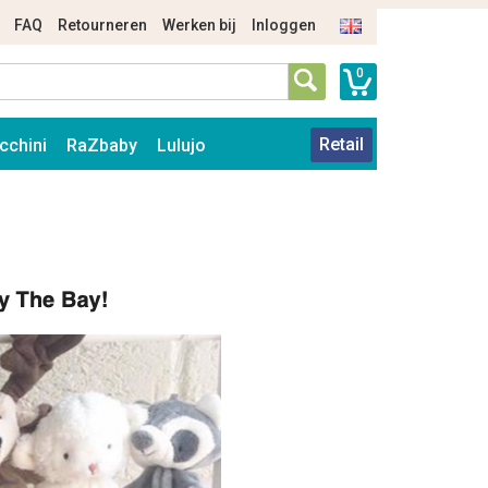
FAQ
Retourneren
Werken bij
Inloggen
0
Retail
cchini
RaZbaby
Lulujo