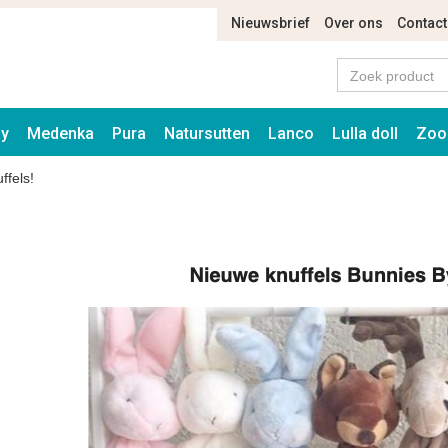
Nieuwsbrief
Over ons
Contact
ay
Medenka
Pura
Natursutten
Lanco
Lulla doll
Zoo
ffels!