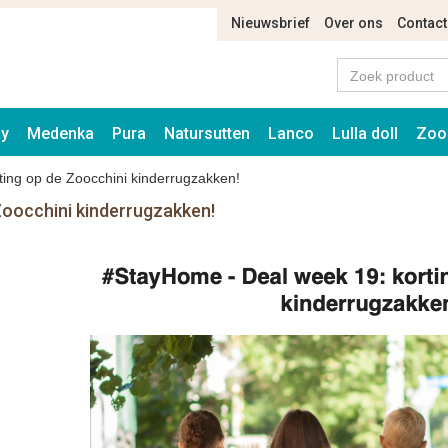
Nieuwsbrief
Over ons
Contact
ay
Medenka
Pura
Natursutten
Lanco
Lulla doll
Zoo
ing op de Zoocchini kinderrugzakken!
Zoocchini kinderrugzakken!