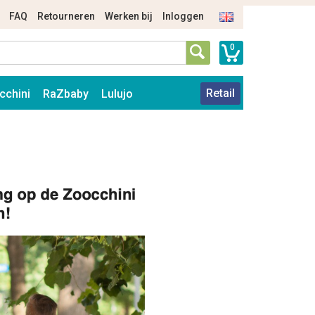
FAQ
Retourneren
Werken bij
Inloggen
0
Retail
cchini
RaZbaby
Lulujo