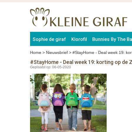
Sophie de giraf
Klorofil
Bunnies By The B
Home
>
Nieuwsbrief
>
#StayHome - Deal week 19: kort
#StayHome - Deal week 19: korting op de 
Geplaatst op: 06-05-2020