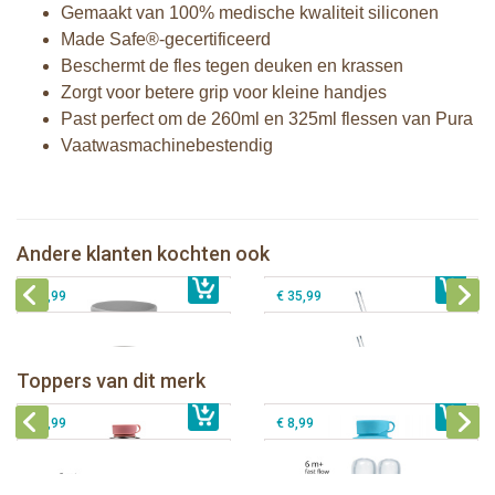
Gemaakt van 100% medische kwaliteit siliconen
Made Safe®-gecertificeerd
Beschermt de fles tegen deuken en krassen
Zorgt voor betere grip voor kleine handjes
Past perfect om de 260ml en 325ml flessen van Pura
Vaatwasmachinebestendig
Pura Rietjesfles Kiddo Free-Flow
Pura silicone Sleeve Vos
325ml + Pink-Swirl sleeve + borsteltje
Pura Universele Dop - Roestvrijstalen
Pura Thermos Rietjesfles Free-Flow
Andere klanten kochten ook
€ 9,99
Ring met Silicone Afsluitdisk Rose
€ 27,99
260ml + Unicorn sleeve + Borsteltje
€ 8,99
€ 35,99
Pura thermos sportfles 475 ml +
unicorn sleeve
Pura Sportfles 550 ml + Aqua sleeve
Toppers van dit merk
€ 40,99
Pura silicone tuit 2 stuks
€ 29,99
Pura silicone speen fast flow 2 stuks
€ 9,99
€ 8,99