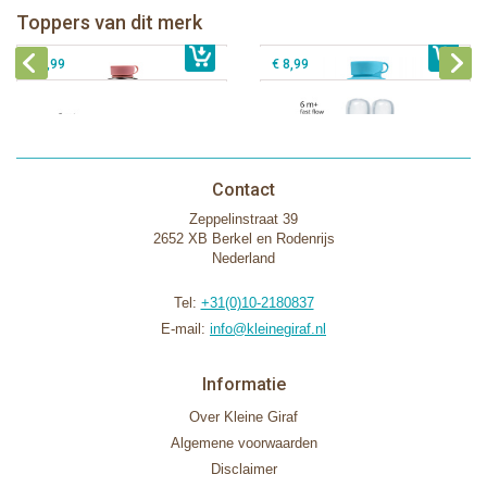
Toppers van dit merk
€ 40,99
Pura silicone tuit 2 stuks
€ 29,99
Pura silicone speen fast flow 2 stuks
€ 9,99
€ 8,99
Contact
Zeppelinstraat 39
2652 XB Berkel en Rodenrijs
Nederland
Tel:
+31(0)10-2180837
E-mail:
info@kleinegiraf.nl
Informatie
Over Kleine Giraf
Algemene voorwaarden
Disclaimer