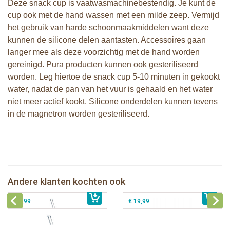
Deze snack cup is vaatwasmachinebestendig. Je kunt de
cup ook met de hand wassen met een milde zeep. Vermijd
het gebruik van harde schoonmaakmiddelen want deze
kunnen de silicone delen aantasten. Accessoires gaan
langer mee als deze voorzichtig met de hand worden
gereinigd. Pura producten kunnen ook gesteriliseerd
worden. Leg hiertoe de snack cup 5-10 minuten in gekookt
water, nadat de pan van het vuur is gehaald en het water
niet meer actief kookt. Silicone onderdelen kunnen tevens
in de magnetron worden gesteriliseerd.
Pura Rietjesfles Kiddo Free-Flow
Pura lunchbox large + silicone band
325ml + Pink-Swirl sleeve + borsteltje
moss
Pura silicone Rietje Kiddo +
Pura my-my™ silicone tuitbeker 150
Andere klanten kochten ook
€ 27,99
Reinigingsborsteltje
€ 28,99
ml 2-pack - Mint en Moss
€ 8,99
€ 19,99
Pura thermos sportfles 475 ml +
unicorn sleeve
Pura Sportfles 550 ml + Aqua sleeve