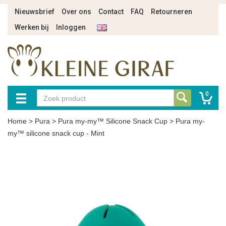
Nieuwsbrief
Over ons
Contact
FAQ
Retourneren
Werken bij
Inloggen
0
Home
>
Pura
>
Pura my-my™ Silicone Snack Cup
>
Pura my-
my™ silicone snack cup - Mint