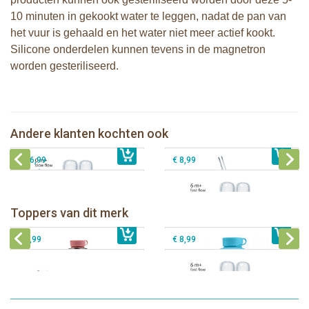
10 minuten in gekookt water te leggen, nadat de pan van
het vuur is gehaald en het water niet meer actief kookt.
Silicone onderdelen kunnen tevens in de magnetron
worden gesteriliseerd.
Pura silicone Rietje Kiddo +
Pura silicone speen slow flow 2 stuks
Reinigingsborsteltje
Andere klanten kochten ook
€ 8,99
Sophie de giraf activiteitenspiraal
€ 8,99
Pura silicone speen fast flow 2 stuks
€ 26,99
€ 8,99
Pura thermos sportfles 475 ml +
unicorn sleeve
Pura Sportfles 550 ml + Aqua sleeve
Toppers van dit merk
€ 40,99
Pura silicone tuit 2 stuks
€ 29,99
Pura silicone speen fast flow 2 stuks
€ 9,99
€ 8,99