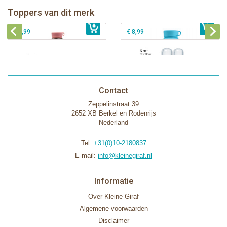
Toppers van dit merk
€ 40,99
Pura silicone tuit 2 stuks
€ 29,99
Pura silicone speen fast flow 2 stuks
€ 9,99
€ 8,99
Contact
Zeppelinstraat 39
2652 XB Berkel en Rodenrijs
Nederland
Tel:
+31(0)10-2180837
E-mail:
info@kleinegiraf.nl
Informatie
Over Kleine Giraf
Algemene voorwaarden
Disclaimer