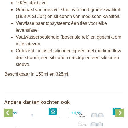
100% plasticvrij
Gemaakt van roestvrij staal van food-grade kwaliteit
(18/8-AISI 304) en siliconen van medische kwaliteit.
Verwisselbaar topsysteem: één fles voor elke
levensfase
Vaatwasserbestendig (bovenste rek) en geschikt om
in te vriezen
Geleverd inclusief siliconen speen met medium-flow
doorstroom, een siliconen reisdop en een siliconen
sleeve
Beschikbaar in 150ml en 325ml.
Pura speenfles 325 ml + mint sleeve
Pura silicone speen fast flow 2 stuks
Pura silicone speen medium flow 2
Andere klanten kochten ook
€ 25,99
Pura silicone tuit 2 stuks
€ 8,99
stuks
€ 9,99
€ 8,99
Pura thermos sportfles 475 ml +
unicorn sleeve
Pura Sportfles 550 ml + Aqua sleeve