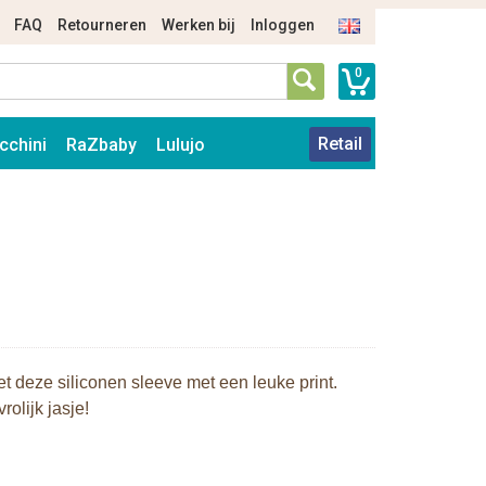
FAQ
Retourneren
Werken bij
Inloggen
0
Retail
cchini
RaZbaby
Lulujo
t deze siliconen sleeve met een leuke print.
rolijk jasje!