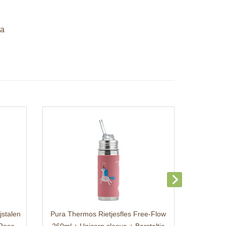
ra
jstalen
Pura Thermos Rietjesfles Free-Flow