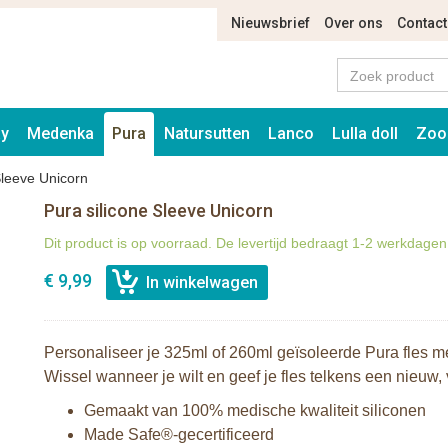
Nieuwsbrief
Over ons
Contact
ay
Medenka
Pura
Natursutten
Lanco
Lulla doll
Zoo
Sleeve Unicorn
Pura silicone Sleeve Unicorn
Dit product is op voorraad. De levertijd bedraagt 1-2 werkdagen
€ 9,99
Personaliseer je 325ml of 260ml geïsoleerde Pura fles me
Wissel wanneer je wilt en geef je fles telkens een nieuw, v
Gemaakt van 100% medische kwaliteit siliconen
Made Safe®-gecertificeerd