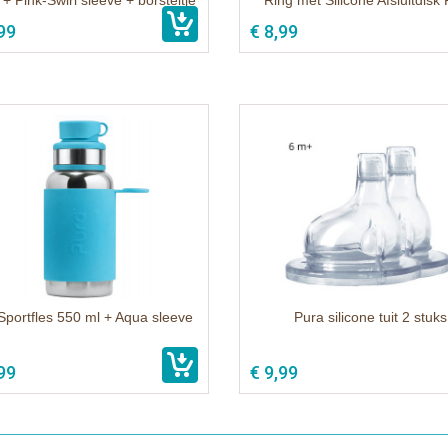
+ Pink-Swirl sleeve + borsteltje
Ring met Silicone Afsluitdisk
99
€ 8,99
Sportfles 550 ml + Aqua sleeve
Pura silicone tuit 2 stuks
99
€ 9,99