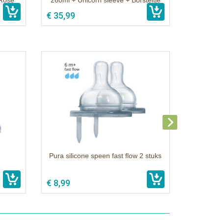
 Rose
260ml + Unicorn sleeve + Borsteltje
€ 35,99
Pura silicone speen fast flow 2 stuks
€ 8,99