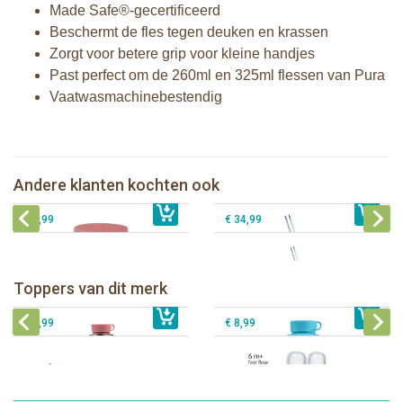
Made Safe®-gecertificeerd
Beschermt de fles tegen deuken en krassen
Zorgt voor betere grip voor kleine handjes
Past perfect om de 260ml en 325ml flessen van Pura
Vaatwasmachinebestendig
Pura silicone Rietje Kiddo +
Pura silicone Sleeve Unicorn
Reinigingsborsteltje
Pura Silicone Bumpers Moss+Mint 2
Pura Thermos Rietjesfles Free-Flow
Andere klanten kochten ook
€ 9,99
stuks
€ 8,99
260 ml + Mint sleeve + Borsteltje
€ 8,99
€ 34,99
Pura thermos sportfles 475 ml +
unicorn sleeve
Pura Sportfles 550 ml + Aqua sleeve
Toppers van dit merk
€ 40,99
Pura silicone tuit 2 stuks
€ 29,99
Pura silicone speen fast flow 2 stuks
€ 9,99
€ 8,99