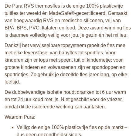
De Pura RVS thermosfles is de enige 100% plasticvrije
tuitfles ter wereld én MadeSafe®-gecertificeerd. Gemaakt
van hoogwaardig RVS en medische siliconen, vrij van
BPA, BPS, PVC, ftalaten en lood. Deze award-winning fles
is daarmee volledig veilig voor jou, je gezin én het milieu.
Dankzij het verwisselbare topsysteem groeit de fles mee
met elke levensfase: van babyfles tot sportfles. Voor
kinderen zijn er tops met speen, tuit of kinderrietje; voor
grotere kinderen en volwassenen zijn er sportdoppen en
sportrietjes. Zo gebruik je dezelfde fles jarenlang, op elke
leeftijd.
De dubbelwandige isolatie houdt dranken tot 6 uur warm
en tot 24 uur koud met ijs. Niet geschikt voor de vriezer,
omdat dit de isolerende werking kan aantasten.
Waarom Pura:
Veilig: de enige 100% plasticvrije fles op de markt –
dus geen gezondheidsrisico’s