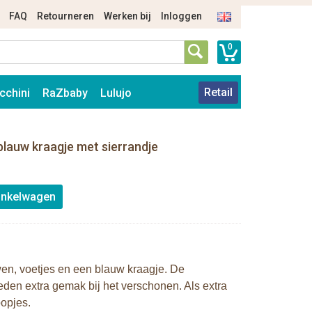
FAQ
Retourneren
Werken bij
Inloggen
0
Retail
cchini
RaZbaby
Lulujo
 blauw kraagje met sierrandje
wen, voetjes en een blauw kraagje. De
eden extra gemak bij het verschonen. Als extra
oopjes.