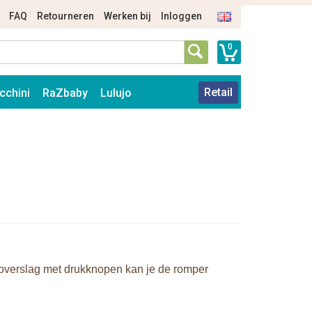
FAQ
Retourneren
Werken bij
Inloggen
0
Retail
cchini
RaZbaby
Lulujo
overslag met drukknopen kan je de romper