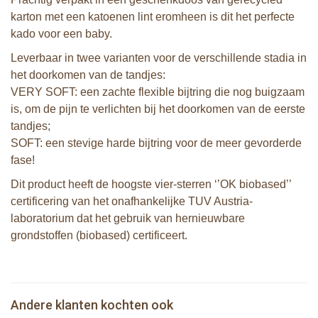
karton met een katoenen lint eromheen is dit het perfecte
kado voor een baby.
Leverbaar in twee varianten voor de verschillende stadia in
het doorkomen van de tandjes:
VERY SOFT: een zachte flexible bijtring die nog buigzaam
is, om de pijn te verlichten bij het doorkomen van de eerste
tandjes;
SOFT: een stevige harde bijtring voor de meer gevorderde
fase!
Dit product heeft de hoogste vier-sterren ‘’OK biobased’’
certificering van het onafhankelijke TUV Austria-
laboratorium dat het gebruik van hernieuwbare
grondstoffen (biobased) certificeert.
Sophie de giraf So'Pure bijtring, very
2 Sophie de giraf zonneschermen
soft
Sophie de giraf zachte maracas
Sophie de giraf Multi-textuur
Andere klanten kochten ook
€ 10,99
rammelaar in witte geschenkdoos
€ 14,99
rammelaar op wit/rode hangkaart