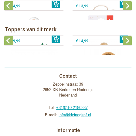
€ 14,99
€ 13,99
Sophie de giraf Baby Seat & Play
Sophie de giraf Rollin' speelrol IEUF
IEUF
Fanfan het hertje bijtring in witte
Toppers van dit merk
€ 26,99
Sophie de giraf Activity Wheel
€ 79,99
geschenkdoos
€ 39,99
€ 14,99
Contact
Zeppelinstraat 39
2652 XB Berkel en Rodenrijs
Nederland
Tel:
+31(0)10-2180837
E-mail:
info@kleinegiraf.nl
Informatie