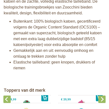
katoen en de zachte, volledig elastische tailleband. De
biologische trainingsbroekjes van Zoocchini bieden
kwaliteit, design, flexibiliteit en duurzaamheid.
Buitenkant: 100% biologisch katoen, gecertificeerd
volgens de Organic Content Standard (OCS100) –
gemaakt van superzacht, biologisch geteeld katoen
met een extra laag dubbelzijdige badstof (85/15
katoen/polyester) voor extra absorptie en comfort
Gemakkelijk aan en uit: eenvoudig omhoog en
omlaag te trekken zonder hulp
Elastische tailleband: geen knopen, drukkers of
riemen
Zoocchini kids badcape - Devin the
Zoocchini kids badcape - Franny the
Dinosaur
Flamingo
Zoocchini baby badcape - Puddles
Zoocchini kids badcape - Sherman
Toppers van dit merk
€ 39,99
the Duck
€ 39,99
the Shark
€ 29,99
€ 39,99