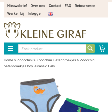
Nieuwsbrief
Over ons
Contact
FAQ
Retourneren
Werken bij
Inloggen
0
Home
>
Zoocchini
>
Zoocchini Oefenbroekjes
>
Zoocchini
oefenbroekjes boy Jurassic Pals