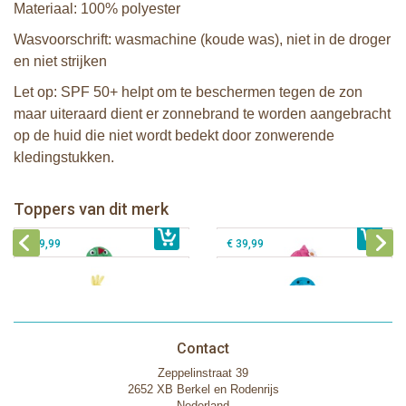
Materiaal: 100% polyester
Wasvoorschrift: wasmachine (koude was), niet in de droger
en niet strijken
Let op: SPF 50+ helpt om te beschermen tegen de zon
maar uiteraard dient er zonnebrand te worden aangebracht
op de huid die niet wordt bedekt door zonwerende
kledingstukken.
Zoocchini kids badcape - Devin the
Zoocchini kids badcape - Franny the
Dinosaur
Flamingo
Zoocchini baby badcape - Puddles
Zoocchini kids badcape - Sherman
Toppers van dit merk
€ 39,99
the Duck
€ 39,99
the Shark
€ 29,99
€ 39,99
Contact
Zeppelinstraat 39
2652 XB Berkel en Rodenrijs
Nederland