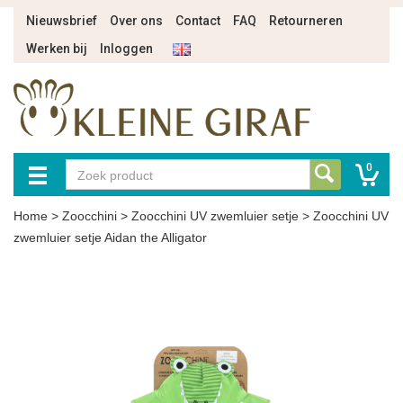
Nieuwsbrief
Over ons
Contact
FAQ
Retourneren
Werken bij
Inloggen
0
Home
>
Zoocchini
>
Zoocchini UV zwemluier setje
>
Zoocchini UV
zwemluier setje Aidan the Alligator