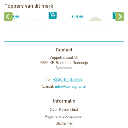
Bunnies By The Bay knuffeldoekje
Bunnies By The Bay knuffeldoekje
Toppers van dit merk
€ 16,99
met speenhouder Konijn roze
€ 34,99
met speenhouder Lammetje
€ 27,95
€ 16,99
€ 16,99
Contact
Zeppelinstraat 39
2652 XB Berkel en Rodenrijs
Nederland
Tel:
+31(0)10-2180837
E-mail:
info@kleinegiraf.nl
Informatie
Over Kleine Giraf
Algemene voorwaarden
Disclaimer