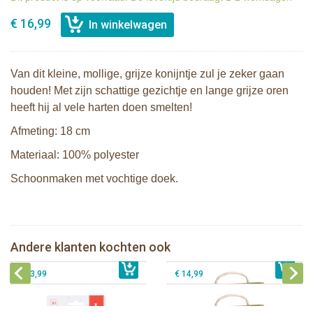
€ 16,99
Van dit kleine, mollige, grijze konijntje zul je zeker gaan
houden! Met zijn schattige gezichtje en lange grijze oren
heeft hij al vele harten doen smelten!
Afmeting: 18 cm
Materiaal: 100% polyester
Schoonmaken met vochtige doek.
2 Sophie de giraf zonneschermen
Sophie de giraf So'Pure bijtring. soft
Sophie de giraf Multi-textuur
Sophie de giraf So'Pure bijtring, very
Andere klanten kochten ook
€ 10,99
rammelaar op wit/rode hangkaart
€ 14,99
soft
€ 13,99
€ 14,99
Bunnies By The Bay knuffeldoekje
Bunnies By The Bay knuffel Nibble
met speenhouder Konijn wit
Konijn Crème 38cm