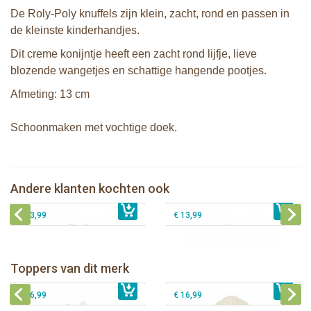
De Roly-Poly knuffels zijn klein, zacht, rond en passen in
de kleinste kinderhandjes.
Dit creme konijntje heeft een zacht rond lijfje, lieve
blozende wangetjes en schattige hangende pootjes.
Afmeting: 13 cm
Schoonmaken met vochtige doek.
Bunnies By The Bay Roly-Poly knuffel
Bunnies By The Bay Roly-Poly knuffel
konijn wit
konijn roze
Bunnies By The Bay Roly-Poly knuffel
Bunnies By The Bay Roly-Poly knuffel
Andere klanten kochten ook
€ 13,99
lammetje wit
€ 13,99
kuiken geel
€ 13,99
€ 13,99
Bunnies By The Bay knuffeldoekje
Bunnies By The Bay knuffel Nibble
met speenhouder Konijn wit
Konijn Crème 38cm
Bunnies By The Bay knuffeldoekje
Bunnies By The Bay knuffeldoekje
Toppers van dit merk
€ 16,99
met speenhouder Konijn roze
€ 34,99
met speenhouder Lammetje
€ 27,95
€ 16,99
€ 16,99