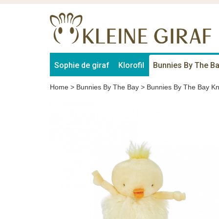
Sophie de giraf
Klorofil
Bunnies By The B
Home
>
Bunnies By The Bay
>
Bunnies By The Bay Kn