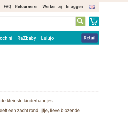
FAQ
Retourneren
Werken bij
Inloggen
0
Retail
cchini
RaZbaby
Lulujo
 de kleinste kinderhandjes.
heeft een zacht rond lijfje, lieve blozende