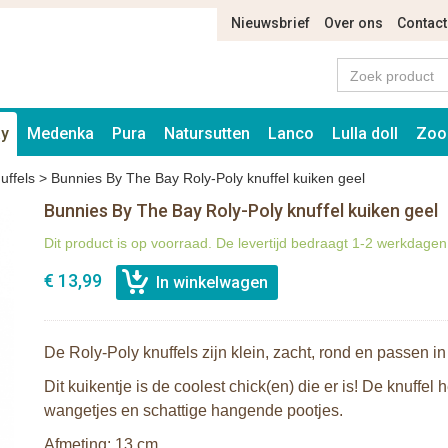
Nieuwsbrief
Over ons
Contact
ay
Medenka
Pura
Natursutten
Lanco
Lulla doll
Zoo
uffels
>
Bunnies By The Bay Roly-Poly knuffel kuiken geel
Bunnies By The Bay Roly-Poly knuffel kuiken geel
Dit product is op voorraad. De levertijd bedraagt 1-2 werkdagen
€ 13,99
De Roly-Poly knuffels zijn klein, zacht, rond en passen in
Dit kuikentje is de coolest chick(en) die er is! De knuffel 
wangetjes en schattige hangende pootjes.
Afmeting: 13 cm