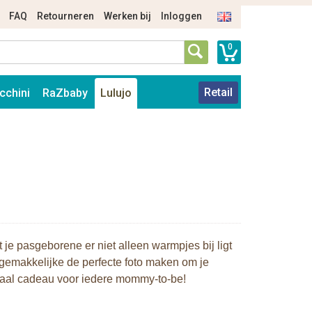
FAQ
Retourneren
Werken bij
Inloggen
0
Retail
cchini
RaZbaby
Lulujo
je pasgeborene er niet alleen warmpjes bij ligt
gemakkelijke de perfecte foto maken om je
eciaal cadeau voor iedere mommy-to-be!