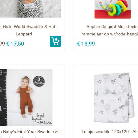
o Hello World Swaddle & Hat -
Sophie de giraf Multi-textu
Leopard
rammelaar op wit/rode hang
99
€ 17,50
€ 13,99
o Baby's First Year Swaddle &
Lulujo swaddle 120x120 - Af