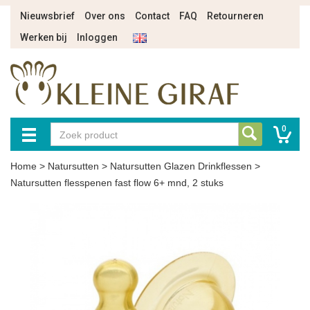
Nieuwsbrief
Over ons
Contact
FAQ
Retourneren
Werken bij
Inloggen
0
Home
>
Natursutten
>
Natursutten Glazen Drinkflessen
>
Natursutten flesspenen fast flow 6+ mnd, 2 stuks