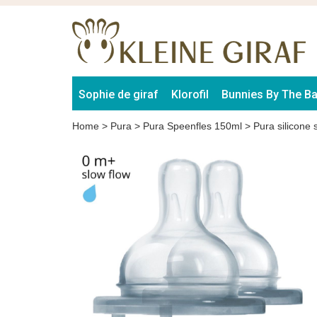
Sophie de giraf
Klorofil
Bunnies By The B
Home
>
Pura
>
Pura Speenfles 150ml
>
Pura silicone 