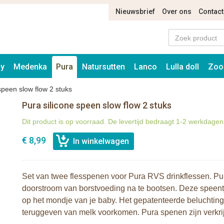
Nieuwsbrief
Over ons
Contact
ay
Medenka
Pura
Natursutten
Lanco
Lulla doll
Zoo
speen slow flow 2 stuks
Pura silicone speen slow flow 2 stuks
Dit product is op voorraad. De levertijd bedraagt 1-2 werkdagen
€ 8,99
Set van twee flesspenen voor Pura RVS drinkflessen. Pu
doorstroom van borstvoeding na te bootsen. Deze speentj
op het mondje van je baby. Het gepatenteerde beluchting
teruggeven van melk voorkomen. Pura spenen zijn verkri