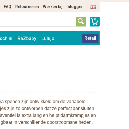
FAQ
Retourneren
Werken bij
Inloggen
0
Retail
cchini
RaZbaby
Lulujo
ra spenen zijn ontwikkeld om de variabele
es zijn zo ontworpen dat ze perfect aansluiten
sventiel is extra lang en helpt darmkrampjes en
jgbaar in verschillende doorstroomsnelheden.