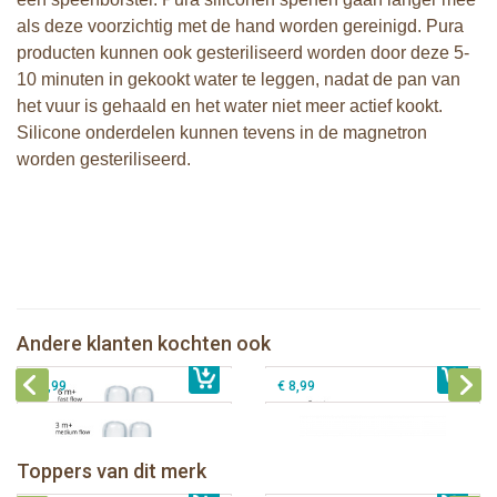
als deze voorzichtig met de hand worden gereinigd. Pura
producten kunnen ook gesteriliseerd worden door deze 5-
10 minuten in gekookt water te leggen, nadat de pan van
het vuur is gehaald en het water niet meer actief kookt.
Silicone onderdelen kunnen tevens in de magnetron
worden gesteriliseerd.
Pura silicone speen fast flow 2 stuks
Pura silicone tuit 2 stuks
Pura silicone speen medium flow 2
Andere klanten kochten ook
€ 8,99
stuks
€ 9,99
Pura silicone Sport Dop Aqua
€ 8,99
€ 8,99
Pura thermos sportfles 475 ml +
unicorn sleeve
Pura Sportfles 550 ml + Aqua sleeve
Toppers van dit merk
€ 40,99
Pura silicone tuit 2 stuks
€ 29,99
Pura silicone speen fast flow 2 stuks