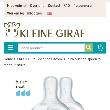
Nieuwsbrief
Over ons
Contact
FAQ
Retourneren
Werken bij
Inloggen
0
Home
>
Pura
>
Pura Speenfles 325ml
>
Pura silicone speen Y-
model 2 stuks