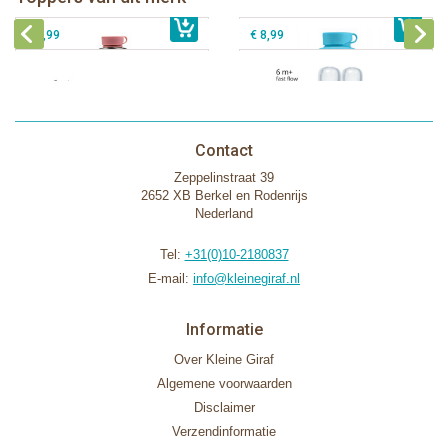
€ 40,99
Pura silicone tuit 2 stuks
€ 29,99
Pura silicone speen fast flow 2 stuks
€ 9,99
€ 8,99
Contact
Zeppelinstraat 39
2652 XB Berkel en Rodenrijs
Nederland
Tel:
+31(0)10-2180837
E-mail:
info@kleinegiraf.nl
Informatie
Over Kleine Giraf
Algemene voorwaarden
Disclaimer
Verzendinformatie