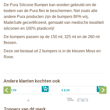
De Pura Silicone Bumper kan worden gebruikt om de
bodem van de Pura fles te beschermen. Net zoals alle
andere Pura producten zijn de bumpers BPA-vrij,
MadeSafe gecertificeerd, gemaakt van medische kwaliteit
siliconen en 100% plasticvrij!
De bumpers passen op de 150 ml, 325 ml en de 260 ml
flessen.
Deze set bestaat uit 2 bumpers is in de kleuren Moss en
Rose.
Pura Sport Rietje Rose
Pura silicone Sport Dop Rose
Andere klanten kochten ook
€ 8,99
Pura tuitfles 325 ml + vos sleeve
€ 8,99
Pura silicone speen slow flow 2 stuks
€ 27,99
€ 8,99
Pura thermos sportfles 475 ml +
unicorn sleeve
Pura Sportfles 550 ml + Aqua sleeve
Toppers van dit merk