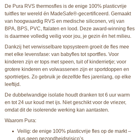
De Pura RVS thermosfles is de enige 100% plasticvrije
tuitfles ter wereld én MadeSafe®-gecertificeerd. Gemaakt
van hoogwaardig RVS en medische siliconen, vrij van
BPA, BPS, PVC, ftalaten en lood. Deze award-winning fles
is daarmee volledig veilig voor jou, je gezin én het milieu.
Dankzij het verwisselbare topsysteem groeit de fles mee
met elke levensfase: van babyfles tot sportfles. Voor
kinderen zijn er tops met speen, tuit of kinderrietje; voor
grotere kinderen en volwassenen zijn er sportdoppen en
sportrietjes. Zo gebruik je dezelfde fles jarenlang, op elke
leeftijd.
De dubbelwandige isolatie houdt dranken tot 6 uur warm
en tot 24 uur koud met ijs. Niet geschikt voor de vriezer,
omdat dit de isolerende werking kan aantasten.
Waarom Pura:
Veilig: de enige 100% plasticvrije fles op de markt –
dus geen gezondheidsrisico’s