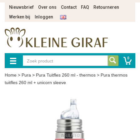
Nieuwsbrief
Over ons
Contact
FAQ
Retourneren
Werken bij
Inloggen
0
Home
>
Pura
>
Pura Tuitfles 260 ml - thermos
>
Pura thermos
tuitfles 260 ml + unicorn sleeve