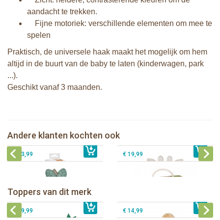
aandacht te trekken.
Fijne motoriek: verschillende elementen om mee te
spelen
Praktisch, de universele haak maakt het mogelijk om hem
altijd in de buurt van de baby te laten (kinderwagen, park
...).
Geschikt vanaf 3 maanden.
Sophie de giraf 5-Senses set van 3
Sophie de giraf 5-Senses geur bijtring
muzikale speelballen
in witte geschenkdoos
Andere klanten kochten ook
€ 19,99
Sophie de giraf activiteitenring
€ 17,99
Sophie de giraf So'Pure Senso'Ball
€ 23,99
€ 19,99
Sophie de giraf Baby Seat & Play
Sophie de giraf Rollin' speelrol IEUF
IEUF
Fanfan het hertje bijtring in witte
Toppers van dit merk
€ 26,99
Sophie de giraf Activity Wheel
€ 79,99
geschenkdoos
€ 39,99
€ 14,99