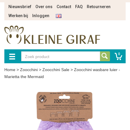
Nieuwsbrief
Over ons
Contact
FAQ
Retourneren
Werken bij
Inloggen
0
Home
>
Zoocchini
>
Zoocchini Sale
>
Zoocchini wasbare luier -
Marietta the Mermaid