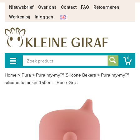
Nieuwsbrief
Over ons
Contact
FAQ
Retourneren
Werken bij
Inloggen
0
Home
>
Pura
>
Pura my-my™ Silicone Bekers
>
Pura my-my™
silicone tuitbeker 150 ml - Rose-Grijs