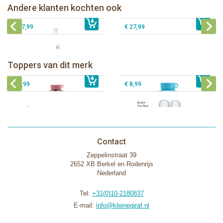
Pura sportfles 325 ml + monster
Andere klanten kochten ook
€ 25,99
Pura tuitfles 325 ml + vos sleeve
€ 17,99
sleeve
€ 27,99
€ 27,99
Pura thermos sportfles 475 ml +
unicorn sleeve
Pura Sportfles 550 ml + Aqua sleeve
Toppers van dit merk
€ 40,99
Pura silicone tuit 2 stuks
€ 29,99
Pura silicone speen fast flow 2 stuks
€ 9,99
€ 8,99
Contact
Zeppelinstraat 39
2652 XB Berkel en Rodenrijs
Nederland
Tel:
+31(0)10-2180837
E-mail:
info@kleinegiraf.nl