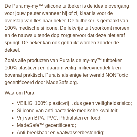
De Pura my-my™ silicone tuitbeker is de ideale overgang
voor jouw peuter wanneer hij of zij klaar is voor de
overstap van fles naar beker. De tuitbeker is gemaakt van
100% medische silicone. De lekvrije tuit voorkomt morsen
en de nauwsluitende dop zorgt ervoor dat deze niet eraf
springt. De beker kan ook gebruikt worden zonder de
deksel.
Zoals alle producten van Pura is de my-my™ tuitbeker
100% plasticvrij en daarom veilig, milieuvriendelijk en
bovenal praktisch. Pura is als enige ter wereld NONToxic
gecertificeerd door MadeSafe.org.
Waarom Pura:
VEILIG: 100% plasticvrij .. dus geen veiligheidsrisico;
Silicone van anti-bacteriële medische kwaliteit;
Vrij van BPA, PVC, Phthalaten en lood;
MadeSafe™ gecertificeerd;
Anti-breekbaar en vaatwasserbestendig;