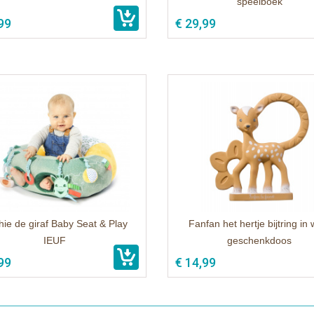
speelboek
99
€ 29,99
ie de giraf Baby Seat & Play
Fanfan het hertje bijtring in 
IEUF
geschenkdoos
99
€ 14,99