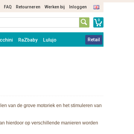
FAQ
Retourneren
Werken bij
Inloggen
0
Retail
cchini
RaZbaby
Lulujo
elen van de grove motoriek en het stimuleren van
 kan hierdoor op verschillende manieren worden