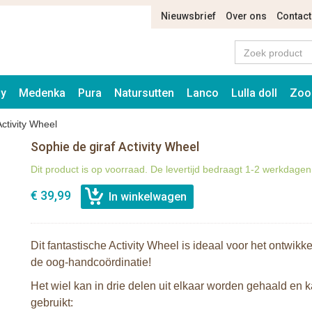
Nieuwsbrief
Over ons
Contact
ay
Medenka
Pura
Natursutten
Lanco
Lulla doll
Zoo
Activity Wheel
Sophie de giraf Activity Wheel
Dit product is op voorraad. De levertijd bedraagt 1-2 werkdagen
€ 39,99
Dit fantastische Activity Wheel is
ideaal voor het ontwikk
de
oog-handcoördinatie
!
Het wiel kan in drie delen uit elkaar worden gehaald en
gebruikt: