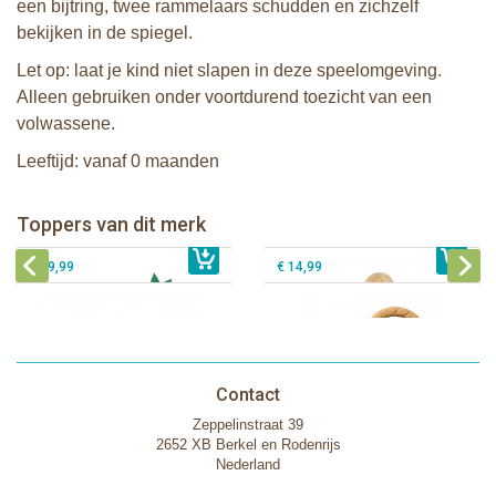
een bijtring, twee rammelaars schudden en zichzelf
bekijken in de spiegel.
Let op: laat je kind niet slapen in deze speelomgeving.
Alleen gebruiken onder voortdurend toezicht van een
volwassene.
Leeftijd: vanaf 0 maanden
Sophie de giraf Baby Seat & Play
Sophie de giraf Rollin' speelrol IEUF
IEUF
Fanfan het hertje bijtring in witte
Toppers van dit merk
€ 26,99
Sophie de giraf Activity Wheel
€ 79,99
geschenkdoos
€ 39,99
€ 14,99
Contact
Zeppelinstraat 39
2652 XB Berkel en Rodenrijs
Nederland